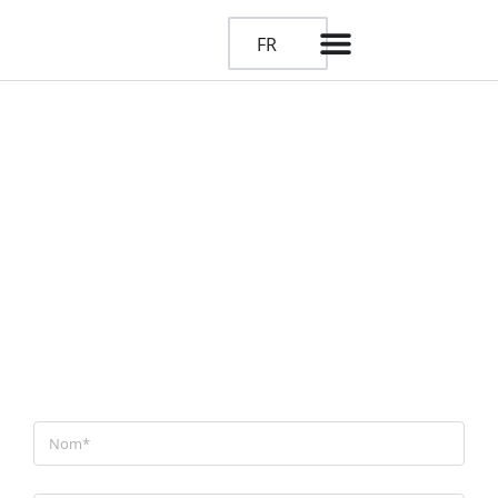
FR
Découvrez VESTA dès
maintenant
Une solution hautement configurable, conçue pour
s’intégrer à votre organisation et optimiser le pilotage
de votre performance immobilière.