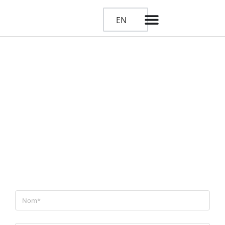
EN
Découvrez VESTA dès
maintenant
Une solution hautement configurable, conçue pour
s’intégrer à votre organisation et optimiser le pilotage
de votre performance immobilière.